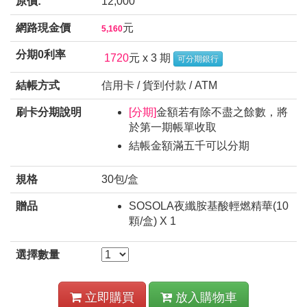
原價:
12,000
網路現金價
元
5,160
分期0利率
1720
元 x 3 期
可分期銀行
結帳方式
信用卡 / 貨到付款 / ATM
刷卡分期說明
[分期]
金額若有除不盡之餘數，將
於第一期帳單收取
結帳金額滿五千可以分期
規格
30包/盒
贈品
SOSOLA夜纖胺基酸輕燃精華(10
顆/盒) X 1
選擇數量
立即購買
放入購物車