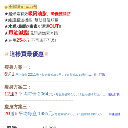
會員回饋金：$
103
元
吸附油脂
★超燃素有效
、
降低體脂肪
★維護腸道機能 幫助排便順暢
OUT
★
水腫
X
脂肪
X
毒素
X 通通
!!
甩油減脂
★
見證超燃素奇蹟
25
★狂甩
公斤
不再遙不可及!
♕
這樣買最優惠
♕
瘦身方案一
：
6
1
送
2211
平均每盒
元
<每盒激省369元， 6盒共省2214元>
........前往訂購
------------------------------------------------
瘦身方案二
：
12
3
送
平均每盒 2064元
<每盒激省516元，12盒共省6192元>
........前往訂購
​------------------------------------------------
瘦身方案三
：
20
6
送
平均每盒 1985元
<每盒激省595元，20盒共省11900元>
........前往訂購