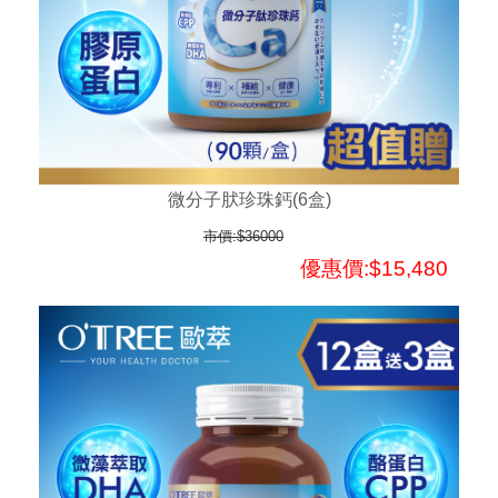
微分子肰珍珠鈣(6盒)
市價:$36000
優惠價:$15,480