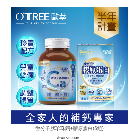
微分子肰珍珠鈣+膠原蛋白(6組)
市價:$53880