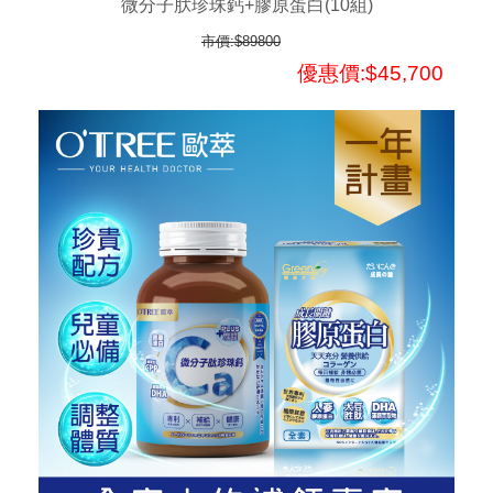
微分子肰珍珠鈣+膠原蛋白(10組)
市價:$89800
優惠價:$45,700