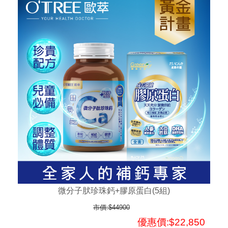
微分子肰珍珠鈣+膠原蛋白(5組)
市價:$44900
優惠價:$22,850