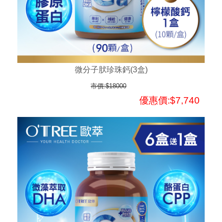
微分子肰珍珠鈣(3盒)
市價:$18000
優惠價:$7,740