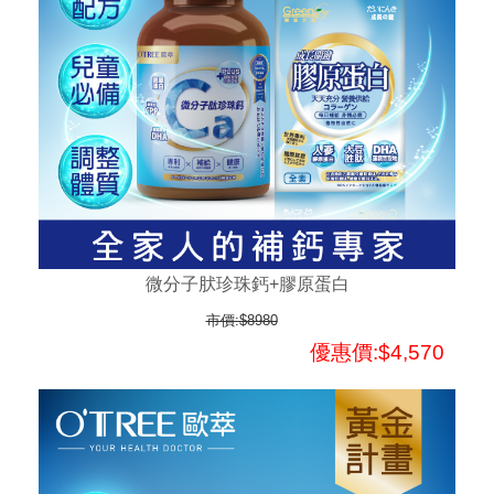
微分子肰珍珠鈣+膠原蛋白
市價:$8980
優惠價:$4,570