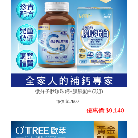
微分子肰珍珠鈣+膠原蛋白(2組)
市價:$17960
優惠價:$9,140