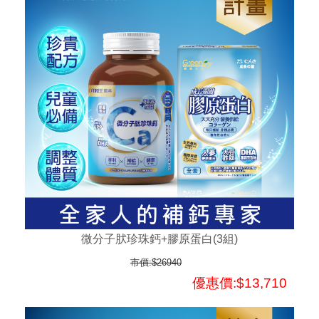
微分子肰珍珠鈣+膠原蛋白(3組)
市價:$26940
優惠價:$13,710