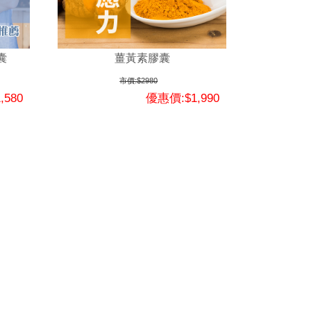
囊
薑黃素膠囊
市價:$2980
,580
優惠價:$1,990