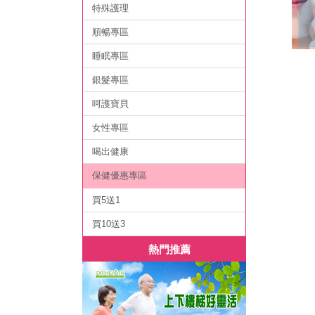
特殊護理
順暢專區
睡眠專區
銀髮專區
呵護寶貝
女性專區
喝出健康
保健優惠專區
買5送1
買10送3
熱門推薦