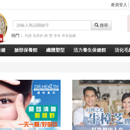
會員登入
搜尋
熱門：
代謝
高登鈣
眼
豐
草本
草本超纖
脈衝光超導美白奇肌青春露
久賜良吾
速燃代謝
速窈卡尼酸左旋肉鹼
保健
臉部保養館
纖體塑型
活力養生保健館
活化毛