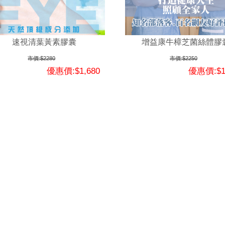
速視清葉黃素膠囊
增益康牛樟芝菌絲體膠
市價:$2280
市價:$2250
優惠價:$1,680
優惠價:$1