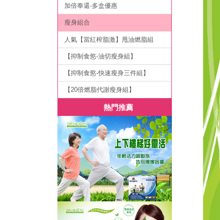
加倍奉還-多盒優惠
瘦身組合
人氣【當紅榨脂激】甩油燃脂組
【抑制食慾-油切瘦身組】
【抑制食慾-快速瘦身三件組】
【20倍燃脂代謝瘦身組】
熱門推薦