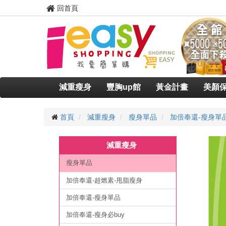
回首頁
減重瘦身
豐胸up館
黃金計畫
美顏
首頁
減重瘦身
瘦身單品
加倍奉還-瘦身單
減重瘦身
瘦身單品
加倍奉還-超燃素-甩脂瘦身
加倍奉還-瘦身單品
加倍奉還-瘦身必buy