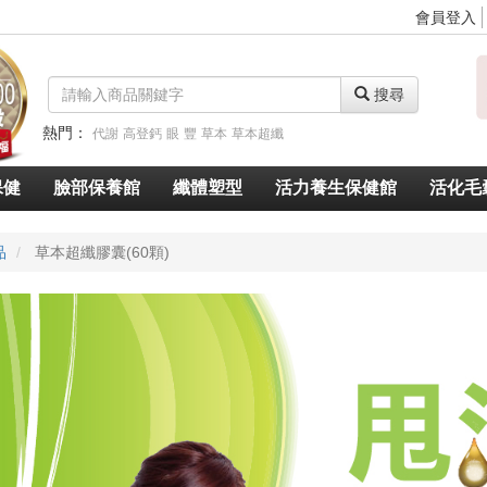
會員登入
搜尋
熱門：
代謝
高登鈣
眼
豐
草本
草本超纖
脈衝光超導美白奇肌青春露
久賜良吾
速燃代謝
速窈卡尼酸左旋肉鹼
保健
臉部保養館
纖體塑型
活力養生保健館
活化毛
品
草本超纖膠囊(60顆)